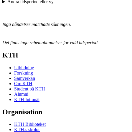
Ändra tidsperiod eller vy
Inga händelser matchade sökningen.
Det finns inga schemahändelser för vald tidsperiod.
KTH
Utbildning
Forskning
Samverkan
Om KTH
Student på KTH
Alumni
KTH Intranät
Organisation
KTH Biblioteket
KTH:s skolor