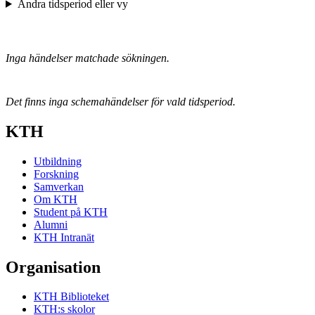
Ändra tidsperiod eller vy
Inga händelser matchade sökningen.
Det finns inga schemahändelser för vald tidsperiod.
KTH
Utbildning
Forskning
Samverkan
Om KTH
Student på KTH
Alumni
KTH Intranät
Organisation
KTH Biblioteket
KTH:s skolor