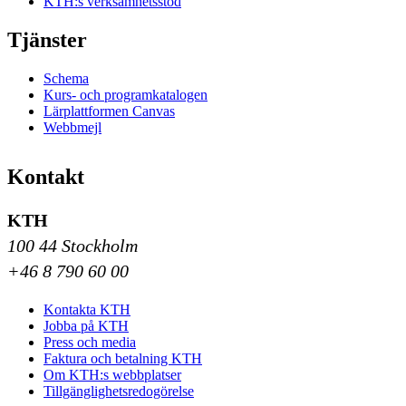
KTH:s verksamhetsstöd
Tjänster
Schema
Kurs- och programkatalogen
Lärplattformen Canvas
Webbmejl
Kontakt
KTH
100 44 Stockholm
+46 8 790 60 00
Kontakta KTH
Jobba på KTH
Press och media
Faktura och betalning KTH
Om KTH:s webbplatser
Tillgänglighetsredogörelse