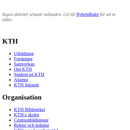
Ingen aktivitet senaste månaden. Gå till
Nyhetsflödet
för att se
äldre.
KTH
Utbildning
Forskning
Samverkan
Om KTH
Student på KTH
Alumni
KTH Intranät
Organisation
KTH Biblioteket
KTH:s skolor
Centrumbildningar
Rektor och ledning