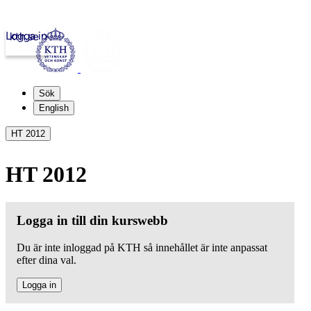
Logga in
kth.se
Sök
English
HT 2012
HT 2012
Logga in till din kurswebb
Du är inte inloggad på KTH så innehållet är inte anpassat
efter dina val.
Logga in