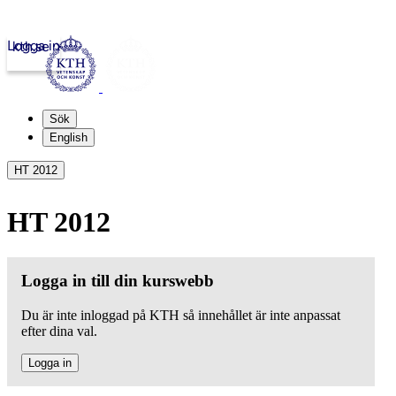
Logga in
kth.se
Sök
English
HT 2012
HT 2012
Logga in till din kurswebb
Du är inte inloggad på KTH så innehållet är inte anpassat
efter dina val.
Logga in