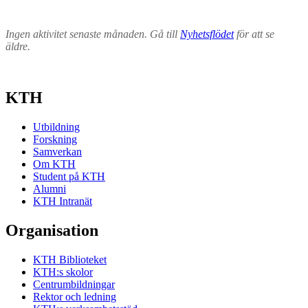
Ingen aktivitet senaste månaden. Gå till
Nyhetsflödet
för att se
äldre.
KTH
Utbildning
Forskning
Samverkan
Om KTH
Student på KTH
Alumni
KTH Intranät
Organisation
KTH Biblioteket
KTH:s skolor
Centrumbildningar
Rektor och ledning