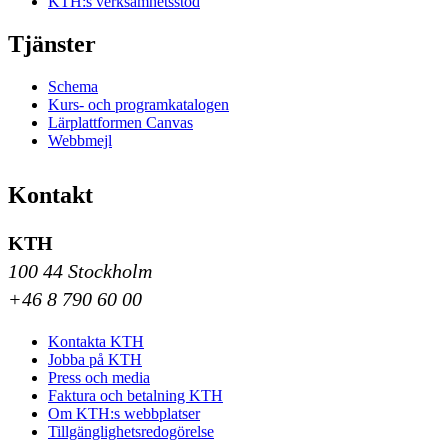
KTH:s verksamhetsstöd
Tjänster
Schema
Kurs- och programkatalogen
Lärplattformen Canvas
Webbmejl
Kontakt
KTH
100 44 Stockholm
+46 8 790 60 00
Kontakta KTH
Jobba på KTH
Press och media
Faktura och betalning KTH
Om KTH:s webbplatser
Tillgänglighetsredogörelse