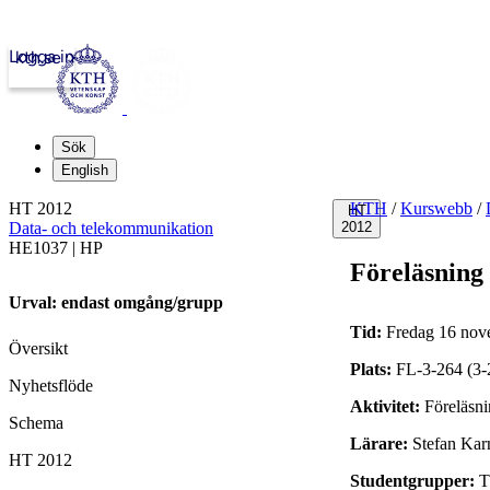
Logga in
kth.se
Sök
English
HT 2012
KTH
/
Kurswebb
/
HT
Data- och telekommunikation
2012
HE1037 | HP
Föreläsning
Urval: endast omgång/grupp
Tid:
Fredag 16 nove
Översikt
Plats:
FL-3-264 (3-
Nyhetsflöde
Aktivitet:
Föreläsn
Schema
Lärare:
Stefan Kar
HT 2012
Studentgrupper:
T