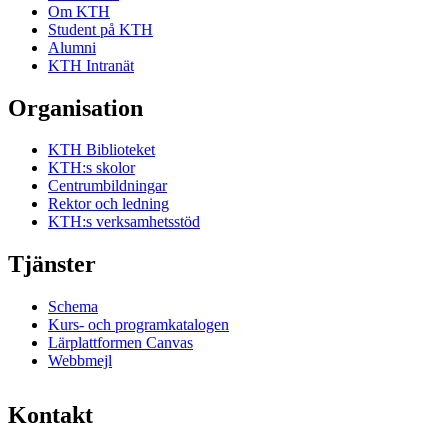
Om KTH
Student på KTH
Alumni
KTH Intranät
Organisation
KTH Biblioteket
KTH:s skolor
Centrumbildningar
Rektor och ledning
KTH:s verksamhetsstöd
Tjänster
Schema
Kurs- och programkatalogen
Lärplattformen Canvas
Webbmejl
Kontakt