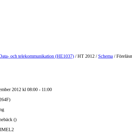
Data- och telekommunikation (HE1037)
/
HT 2012
/
Schema
/
Föreläsn
mber 2012 kl 08:00 - 11:00
264F)
ing
nebäck ()
IMEL2