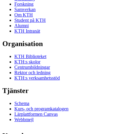
Forskning
Samverkan
Om KTH
Student på KTH
Alumni
KTH Intranät
Organisation
KTH Biblioteket
KTH:s skolor
Centrumbildningar
Rektor och ledning
KTH:s verksamhetsstöd
Tjänster
Schema
Kurs- och programkatalogen
Lärplattformen Canvas
Webbmejl