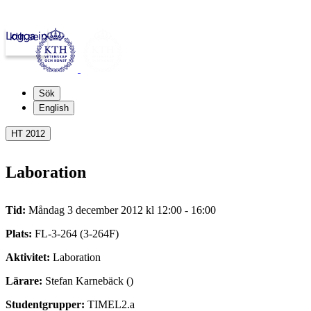
Logga in
kth.se
Sök
English
HT 2012
Laboration
Tid:
Måndag 3 december 2012 kl 12:00 - 16:00
Plats:
FL-3-264 (3-264F)
Aktivitet:
Laboration
Lärare:
Stefan Karnebäck ()
Studentgrupper:
TIMEL2.a