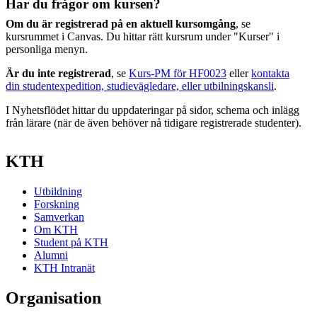
Har du frågor om kursen?
Om du är registrerad på en aktuell kursomgång
, se
kursrummet i Canvas. Du hittar rätt kursrum under "Kurser" i
personliga menyn.
Är du inte registrerad
, se
Kurs-PM för HF0023
eller
kontakta
din studentexpedition, studievägledare, eller utbilningskansli
.
I Nyhetsflödet hittar du uppdateringar på sidor, schema och inlägg
från lärare (när de även behöver nå tidigare registrerade studenter).
KTH
Utbildning
Forskning
Samverkan
Om KTH
Student på KTH
Alumni
KTH Intranät
Organisation