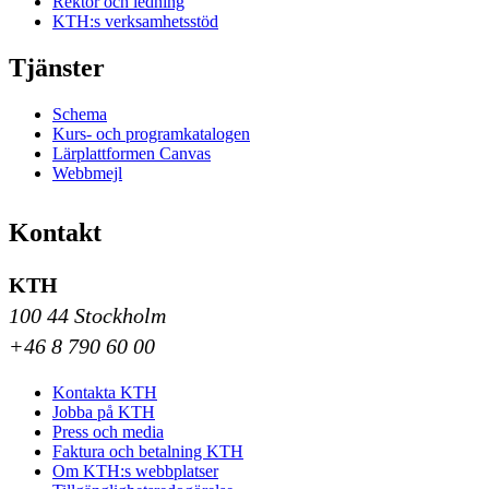
Rektor och ledning
KTH:s verksamhetsstöd
Tjänster
Schema
Kurs- och programkatalogen
Lärplattformen Canvas
Webbmejl
Kontakt
KTH
100 44 Stockholm
+46 8 790 60 00
Kontakta KTH
Jobba på KTH
Press och media
Faktura och betalning KTH
Om KTH:s webbplatser