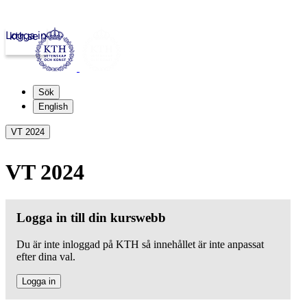
Logga in
kth.se
Sök
English
VT 2024
VT 2024
Logga in till din kurswebb
Du är inte inloggad på KTH så innehållet är inte anpassat
efter dina val.
Logga in