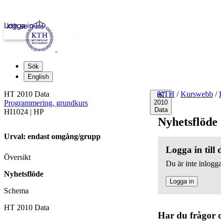
Logga in
kth.se
Sök
English
HT 2010 Data
KTH
/
Kurswebb
/
HT
Programmering, grundkurs
2010
Data
HI1024 | HP
Nyhetsflöde
Urval: endast omgång/grupp
Logga in till
Översikt
Du är inte inlogga
Nyhetsflöde
Logga in
Schema
HT 2010 Data
Har du frågor 