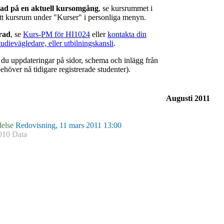
rad på en aktuell kursomgång
, se kursrummet i
ätt kursrum under "Kurser" i personliga menyn.
erad
, se
Kurs-PM för HI1024
eller
kontakta din
tudievägledare, eller utbilningskansli
.
r du uppdateringar på sidor, schema och inlägg från
ehöver nå tidigare registrerade studenter).
Augusti 2011
else
Redovisning, 11 mars 2011 13:00
010 Data