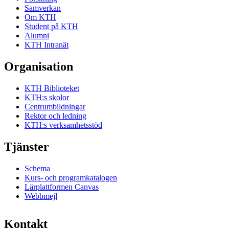
Samverkan
Om KTH
Student på KTH
Alumni
KTH Intranät
Organisation
KTH Biblioteket
KTH:s skolor
Centrumbildningar
Rektor och ledning
KTH:s verksamhetsstöd
Tjänster
Schema
Kurs- och programkatalogen
Lärplattformen Canvas
Webbmejl
Kontakt