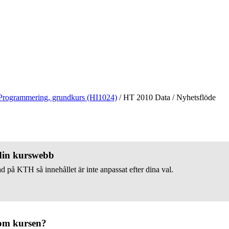
Programmering, grundkurs (HI1024)
/
HT 2010 Data
/
Nyhetsflöde
 din kurswebb
d på KTH så innehållet är inte anpassat efter dina val.
om kursen?