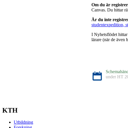
Om du är registre
Canvas. Du hittar r
Är du inte registr
studentexpedition, s
I Nyhetsflödet hitta
lärare (när de även b
Schemahänd
under
HT 2
KTH
Utbildning
Forskning