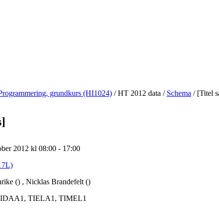
Programmering, grundkurs (HI1024)
/
HT 2012 data
/
Schema
/
[Titel 
s]
ber 2012 kl 08:00 - 17:00
17L)
ike () , Nicklas Brandefelt ()
IDAA1, TIELA1, TIMEL1