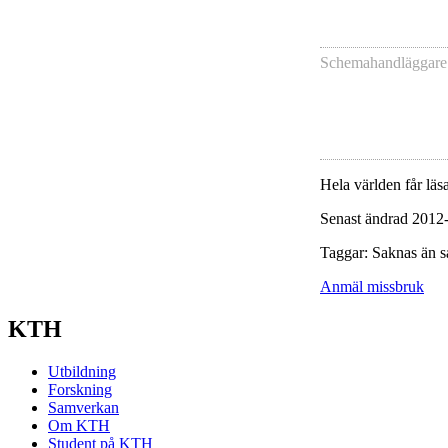
Schemahandläggare
Hela världen får läsa
Senast ändrad 2012
Taggar: Saknas än s
Anmäl missbruk
KTH
Utbildning
Forskning
Samverkan
Om KTH
Student på KTH