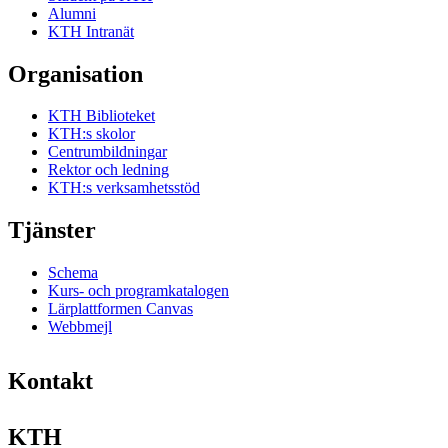
Alumni
KTH Intranät
Organisation
KTH Biblioteket
KTH:s skolor
Centrumbildningar
Rektor och ledning
KTH:s verksamhetsstöd
Tjänster
Schema
Kurs- och programkatalogen
Lärplattformen Canvas
Webbmejl
Kontakt
KTH