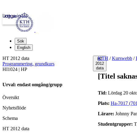
Logga in
kth.se
Sök
English
HT 2012 data
KTH
/
Kurswebb
/
HT
Programmering, grundkurs
2012
data
HI1024 | HP
[Titel sakna
Urval: endast omgång/grupp
Tid:
Lördag 20 okto
Översikt
Plats:
Ha-7017 (70
Nyhetsflöde
Lärare:
Johnny Panr
Schema
Studentgrupper:
T
HT 2012 data