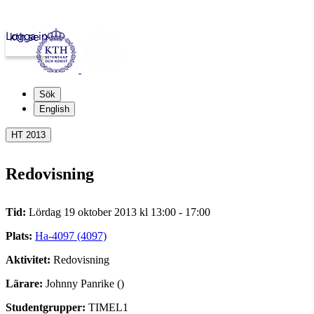
Logga in
kth.se
Sök
English
HT 2013
Redovisning
Tid:
Lördag 19 oktober 2013 kl 13:00 - 17:00
Plats:
Ha-4097 (4097)
Aktivitet:
Redovisning
Lärare:
Johnny Panrike ()
Studentgrupper:
TIMEL1