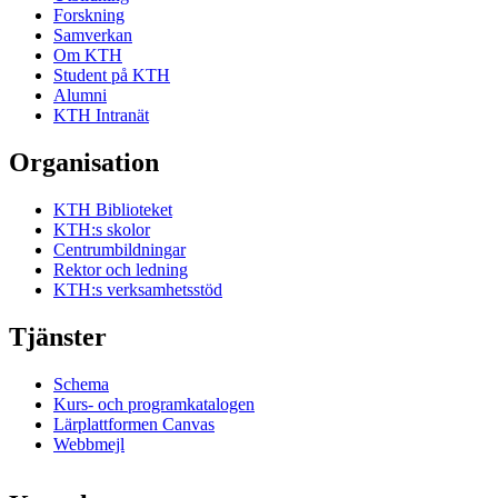
Forskning
Samverkan
Om KTH
Student på KTH
Alumni
KTH Intranät
Organisation
KTH Biblioteket
KTH:s skolor
Centrumbildningar
Rektor och ledning
KTH:s verksamhetsstöd
Tjänster
Schema
Kurs- och programkatalogen
Lärplattformen Canvas
Webbmejl