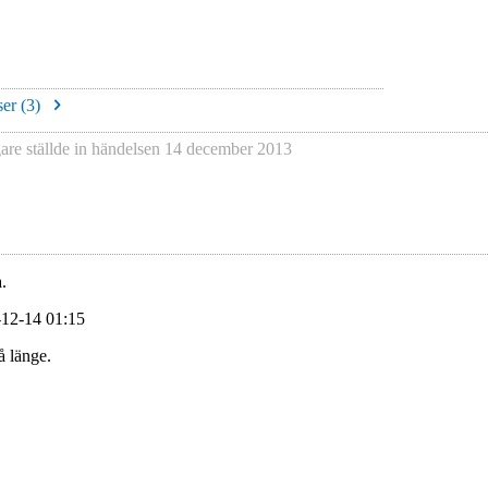
er (
3
)
gare
ställde in händelsen
14 december 2013
.
-12-14 01:15
å länge.