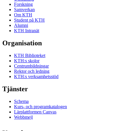
Forskning
Samverkan
Om KTH
Student på KTH
Alumni
KTH Intranät
Organisation
KTH Biblioteket
KTH:s skolor
Centrumbildningar
Rektor och ledning
KTH:s verksamhetsstöd
Tjänster
Schema
Kurs- och programkatalogen
Lärplattformen Canvas
Webbmejl