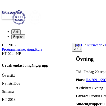
Logga in
kth.se
Sök
English
HT 2013
KTH
/
Kurswebb
/
HT
Programmering, grundkurs
2013
HI1024 | HP
Övning
Urval: endast omgång/grupp
Tid:
Fredag 20 sept
Översikt
Plats:
Ha-2091 (20
Nyhetsflöde
Aktivitet:
Övning
Schema
Lärare:
Fredrik Be
HT 2013
Studentgrupper:
T