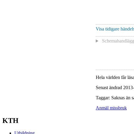
Visa tidigare händels
Schemahandläg
Hela världen får läsa
Senast ändrad 2013
Taggar: Saknas än s
Anmäl missbruk
KTH
Utbildning