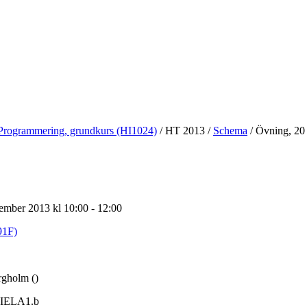
Programmering, grundkurs (HI1024)
/
HT 2013
/
Schema
/
Övning, 20 
ember 2013 kl 10:00 - 12:00
91F)
rgholm ()
IELA1.b