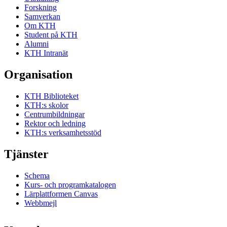
Forskning
Samverkan
Om KTH
Student på KTH
Alumni
KTH Intranät
Organisation
KTH Biblioteket
KTH:s skolor
Centrumbildningar
Rektor och ledning
KTH:s verksamhetsstöd
Tjänster
Schema
Kurs- och programkatalogen
Lärplattformen Canvas
Webbmejl