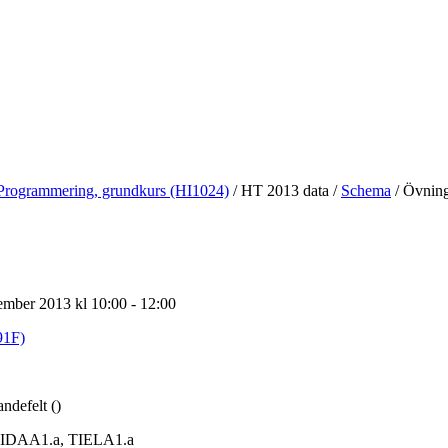
Programmering, grundkurs (HI1024)
/
HT 2013 data
/
Schema
/
Övning
ember 2013 kl 10:00 - 12:00
91F)
ndefelt ()
IDAA1.a, TIELA1.a