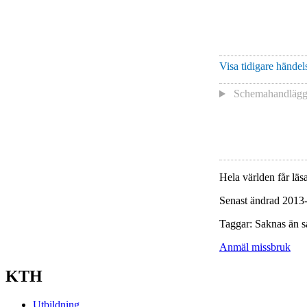
Visa tidigare händels
Schemahandläg
Hela världen får läsa
Senast ändrad 2013
Taggar: Saknas än s
Anmäl missbruk
KTH
Utbildning