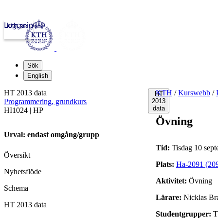
Logga in
kth.se
Sök
English
HT 2013 data
KTH
/
Kurswebb
/
HT
Programmering, grundkurs
2013
data
HI1024 | HP
Övning
Urval: endast omgång/grupp
Tid:
Tisdag 10 sept
Översikt
Plats:
Ha-2091 (20
Nyhetsflöde
Aktivitet:
Övning
Schema
Lärare:
Nicklas Bra
HT 2013 data
Studentgrupper:
T