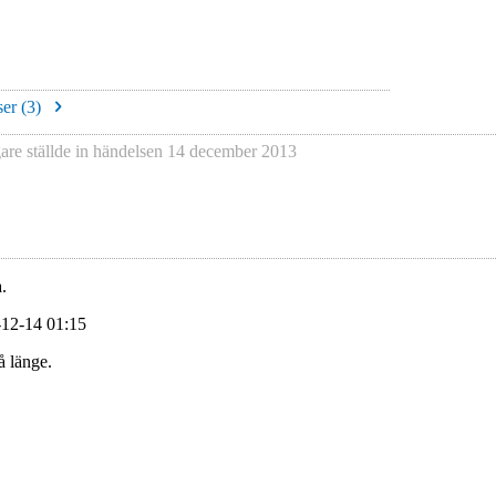
er (
3
)
gare
ställde in händelsen
14 december 2013
.
-12-14 01:15
å länge.