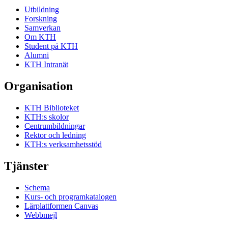
Utbildning
Forskning
Samverkan
Om KTH
Student på KTH
Alumni
KTH Intranät
Organisation
KTH Biblioteket
KTH:s skolor
Centrumbildningar
Rektor och ledning
KTH:s verksamhetsstöd
Tjänster
Schema
Kurs- och programkatalogen
Lärplattformen Canvas
Webbmejl