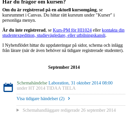
Har du frågor om kursen?
Om du är registrerad på en aktuell kursomgång
, se
kursrummet i Canvas. Du hittar rätt kursrum under "Kurser" i
personliga menyn.
Är du inte registrerad
, se
Kurs-PM för HI1024
eller
kontakta din
studentexpedition, studievägledare, eller utbilningskansli
.
I Nyhetsflödet hittar du uppdateringar på sidor, schema och inlägg
från lärare (när de även behöver nå tidigare registrerade studenter).
September 2014
Schemahändelse
Laboration, 31 oktober 2014 08:00
under
HT 2014 TIDAA TIELA
Visa tidigare händelser (
2
)
Schemahandläggare redigerade
26 september 2014