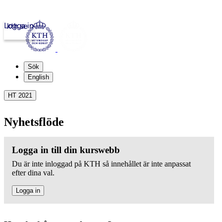
Logga in
kth.se
Sök
English
HT 2021
Nyhetsflöde
Logga in till din kurswebb
Du är inte inloggad på KTH så innehållet är inte anpassat
efter dina val.
Logga in