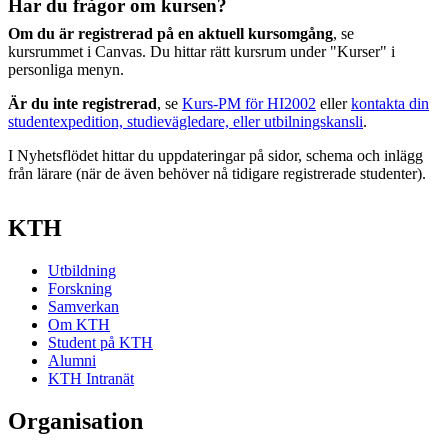
Har du frågor om kursen?
Om du är registrerad på en aktuell kursomgång
, se
kursrummet i Canvas. Du hittar rätt kursrum under "Kurser" i
personliga menyn.
Är du inte registrerad
, se
Kurs-PM för HI2002
eller
kontakta din
studentexpedition, studievägledare, eller utbilningskansli
.
I Nyhetsflödet hittar du uppdateringar på sidor, schema och inlägg
från lärare (när de även behöver nå tidigare registrerade studenter).
KTH
Utbildning
Forskning
Samverkan
Om KTH
Student på KTH
Alumni
KTH Intranät
Organisation