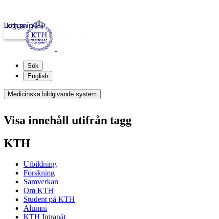
Logga in
kth.se
Sök
English
Medicinska bildgivande system
Visa innehåll utifrån tagg
KTH
Utbildning
Forskning
Samverkan
Om KTH
Student på KTH
Alumni
KTH Intranät