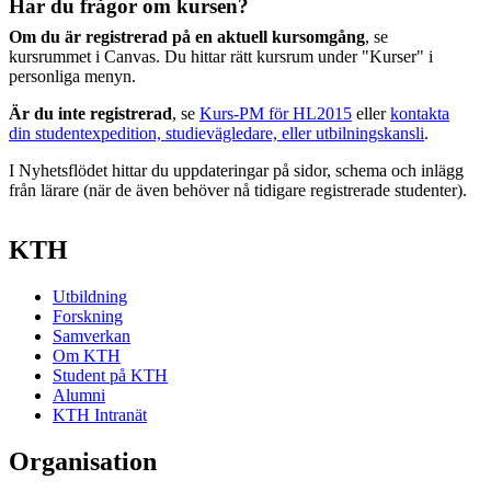
Har du frågor om kursen?
Om du är registrerad på en aktuell kursomgång
, se
kursrummet i Canvas. Du hittar rätt kursrum under "Kurser" i
personliga menyn.
Är du inte registrerad
, se
Kurs-PM för HL2015
eller
kontakta
din studentexpedition, studievägledare, eller utbilningskansli
.
I Nyhetsflödet hittar du uppdateringar på sidor, schema och inlägg
från lärare (när de även behöver nå tidigare registrerade studenter).
KTH
Utbildning
Forskning
Samverkan
Om KTH
Student på KTH
Alumni
KTH Intranät
Organisation