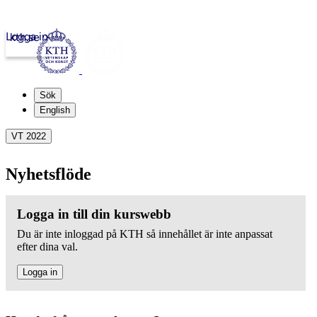
Logga in
kth.se
Sök
English
VT 2022
Nyhetsflöde
Logga in till din kurswebb
Du är inte inloggad på KTH så innehållet är inte anpassat
efter dina val.
Logga in