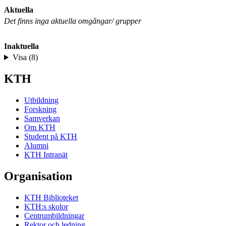
Aktuella
Det finns inga aktuella omgångar/ grupper
Inaktuella
Visa (8)
KTH
Utbildning
Forskning
Samverkan
Om KTH
Student på KTH
Alumni
KTH Intranät
Organisation
KTH Biblioteket
KTH:s skolor
Centrumbildningar
Rektor och ledning