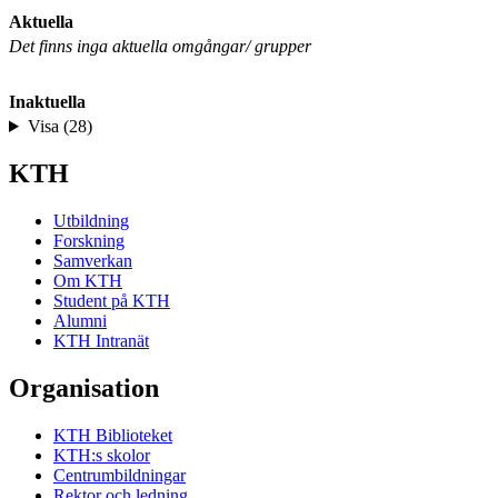
Aktuella
Det finns inga aktuella omgångar/ grupper
Inaktuella
Visa (28)
KTH
Utbildning
Forskning
Samverkan
Om KTH
Student på KTH
Alumni
KTH Intranät
Organisation
KTH Biblioteket
KTH:s skolor
Centrumbildningar
Rektor och ledning