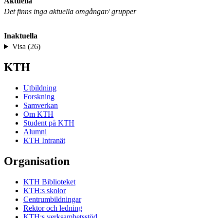
Aktuella
Det finns inga aktuella omgångar/ grupper
Inaktuella
Visa (26)
KTH
Utbildning
Forskning
Samverkan
Om KTH
Student på KTH
Alumni
KTH Intranät
Organisation
KTH Biblioteket
KTH:s skolor
Centrumbildningar
Rektor och ledning
KTH:s verksamhetsstöd