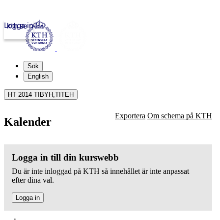
Logga in
kth.se
Sök
English
HT 2014 TIBYH,TITEH
Exportera
Om schema på KTH
Kalender
Logga in till din kurswebb
Du är inte inloggad på KTH så innehållet är inte anpassat
efter dina val.
Logga in