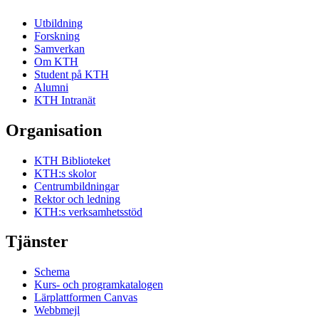
Utbildning
Forskning
Samverkan
Om KTH
Student på KTH
Alumni
KTH Intranät
Organisation
KTH Biblioteket
KTH:s skolor
Centrumbildningar
Rektor och ledning
KTH:s verksamhetsstöd
Tjänster
Schema
Kurs- och programkatalogen
Lärplattformen Canvas
Webbmejl