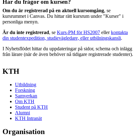
Har du frågor om kursen?
Om du är registrerad på en aktuell kursomgång
, se
kursrummet i Canvas. Du hittar rätt kursrum under "Kurser" i
personliga menyn.
Är du inte registrerad
, se
Kurs-PM för HS2007
eller
kontakta
din studentexpedition, studievägledare, eller utbilningskansli
.
I Nyhetsflödet hittar du uppdateringar på sidor, schema och inlägg
från lärare (när de även behöver nå tidigare registrerade studenter).
KTH
Utbildning
Forskning
Samverkan
Om KTH
Student på KTH
Alumni
KTH Intranät
Organisation