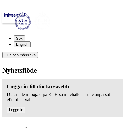
Logga in
kth.se
Sök
English
Ljus och människa
Nyhetsflöde
Logga in till din kurswebb
Du är inte inloggad på KTH så innehållet är inte anpassat
efter dina val.
Logga in