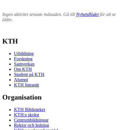
Ingen aktivitet senaste månaden. Gå till
Nyhetsflödet
för att se
äldre.
KTH
Utbildning
Forskning
Samverkan
Om KTH
Student på KTH
Alumni
KTH Intranät
Organisation
KTH Biblioteket
KTH:s skolor
Centrumbildningar
Rektor och ledning