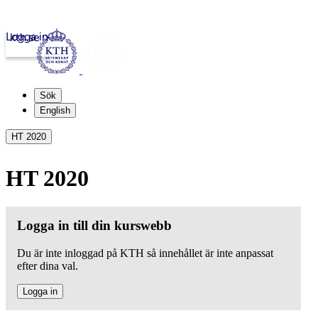
Logga in
kth.se
Sök
English
HT 2020
HT 2020
Logga in till din kurswebb
Du är inte inloggad på KTH så innehållet är inte anpassat
efter dina val.
Logga in