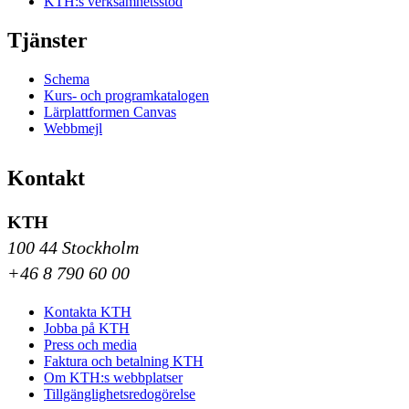
KTH:s verksamhetsstöd
Tjänster
Schema
Kurs- och programkatalogen
Lärplattformen Canvas
Webbmejl
Kontakt
KTH
100 44 Stockholm
+46 8 790 60 00
Kontakta KTH
Jobba på KTH
Press och media
Faktura och betalning KTH
Om KTH:s webbplatser
Tillgänglighetsredogörelse