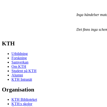
Inga händelser mat
Det finns inga sche
KTH
Utbildning
Forskning
Samverkan
Om KTH
Student på KTH
Alumni
KTH Intranät
Organisation
KTH Biblioteket
KTH:s skolor