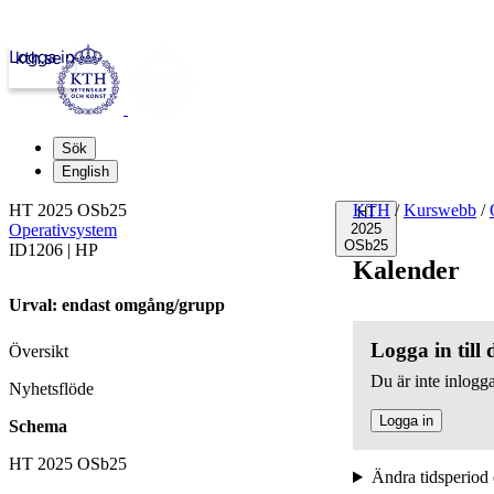
Logga in
kth.se
Sök
English
HT 2025 OSb25
KTH
/
Kurswebb
/
HT
Operativsystem
2025
OSb25
ID1206 | HP
Kalender
Urval: endast omgång/grupp
Logga in till
Översikt
Du är inte inlogga
Nyhetsflöde
Logga in
Schema
HT 2025 OSb25
Ändra tidsperiod 