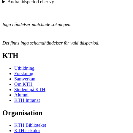
Ändra tidsperiod eller vy
Inga händelser matchade sökningen.
Det finns inga schemahändelser för vald tidsperiod.
KTH
Utbildning
Forskning
Samverkan
Om KTH
Student på KTH
Alumni
KTH Intranät
Organisation
KTH Biblioteket
KTH:s skolor