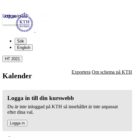
Logga in
kth.se
Sök
English
HT 2021
Exportera
Om schema på KTH
Kalender
Logga in till din kurswebb
Du är inte inloggad på KTH så innehållet är inte anpassat
efter dina val.
Logga in