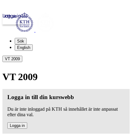
Logga in
kth.se
Sök
English
VT 2009
VT 2009
Logga in till din kurswebb
Du är inte inloggad på KTH så innehållet är inte anpassat
efter dina val.
Logga in