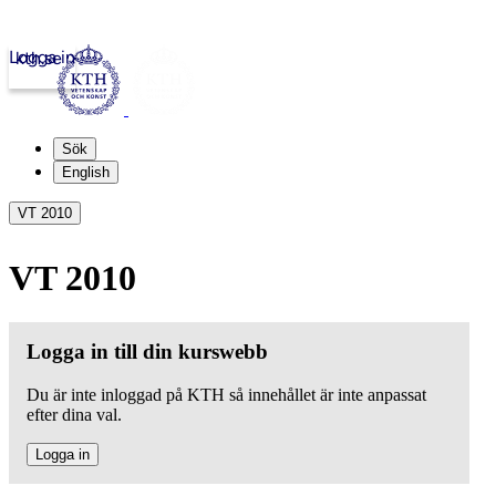
Logga in
kth.se
Sök
English
VT 2010
VT 2010
Logga in till din kurswebb
Du är inte inloggad på KTH så innehållet är inte anpassat
efter dina val.
Logga in