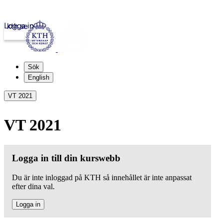
Logga in
kth.se
Sök
English
VT 2021
VT 2021
Logga in till din kurswebb
Du är inte inloggad på KTH så innehållet är inte anpassat
efter dina val.
Logga in