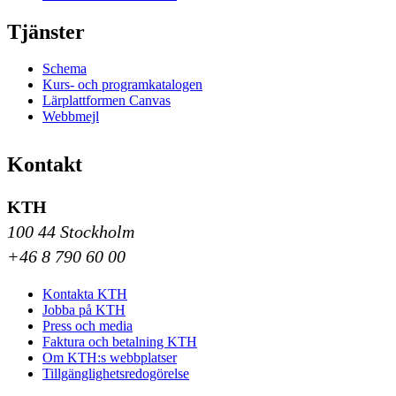
Tjänster
Schema
Kurs- och programkatalogen
Lärplattformen Canvas
Webbmejl
Kontakt
KTH
100 44 Stockholm
+46 8 790 60 00
Kontakta KTH
Jobba på KTH
Press och media
Faktura och betalning KTH
Om KTH:s webbplatser
Tillgänglighetsredogörelse