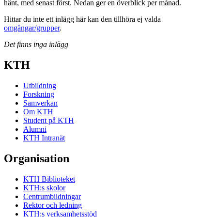
hänt, med senast först. Nedan ger en överblick per månad.
Hittar du inte ett inlägg här kan den tillhöra ej valda
omgångar/grupper
.
Det finns inga inlägg
KTH
Utbildning
Forskning
Samverkan
Om KTH
Student på KTH
Alumni
KTH Intranät
Organisation
KTH Biblioteket
KTH:s skolor
Centrumbildningar
Rektor och ledning
KTH:s verksamhetsstöd