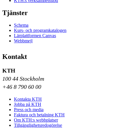
KTH:s verksamhetsstöd
Tjänster
Schema
Kurs- och programkatalogen
Lärplattformen Canvas
Webbmejl
Kontakt
KTH
100 44 Stockholm
+46 8 790 60 00
Kontakta KTH
Jobba på KTH
Press och media
Faktura och betalning KTH
Om KTH:s webbplatser
Tillgänglighetsredogörelse