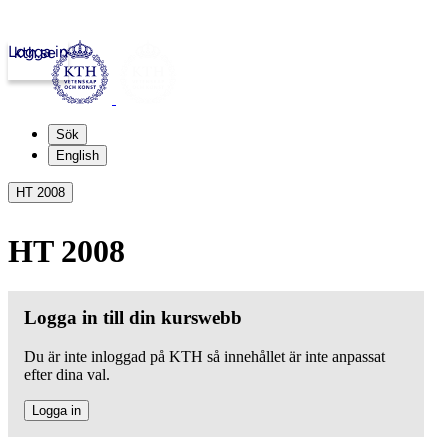
Logga in
kth.se
Sök
English
HT 2008
HT 2008
Logga in till din kurswebb
Du är inte inloggad på KTH så innehållet är inte anpassat
efter dina val.
Logga in