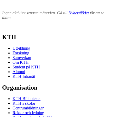
Ingen aktivitet senaste månaden. Gå till
Nyhetsflödet
för att se
äldre.
KTH
Utbildning
Forskning
Samverkan
Om KTH
Student på KTH
Alumni
KTH Intranät
Organisation
KTH Biblioteket
KTH:s skolor
Centrumbildningar
Rektor och ledning