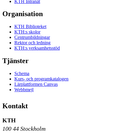
KTH Intranät
Organisation
KTH Biblioteket
KTH:s skolor
Centrumbildningar
Rektor och ledning
KTH:s verksamhetsstöd
Tjänster
Schema
Kurs- och programkatalogen
Lärplattformen Canvas
Webbmejl
Kontakt
KTH
100 44 Stockholm