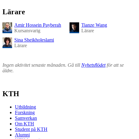
Lärare
Amir Hossein Payberah
Tianze Wang
Kursansvarig
Lärare
Sina Sheikholeslami
Lärare
Ingen aktivitet senaste månaden. Gå till
Nyhetsflödet
för att se
äldre.
KTH
Utbildning
Forskning
Samverkan
Om KTH
Student på KTH
Alumni