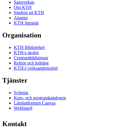
Samverkan
Om KTH
Student på KTH
Alumni
KTH Intranät
Organisation
KTH Biblioteket
KTH:s skolor
Centrumbildningar
Rektor och ledning
KTH:s verksamhetsstöd
Tjänster
Schema
Kurs- och programkatalogen
Lärplattformen Canvas
Webbmejl
Kontakt