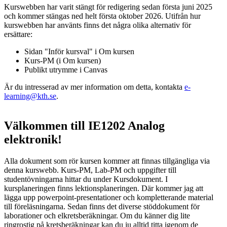
Kurswebben har varit stängt för redigering sedan första juni 2025
och kommer stängas ned helt första oktober 2026. Utifrån hur
kurswebben har använts finns det några olika alternativ för
ersättare:
Sidan "Inför kursval" i Om kursen
Kurs-PM (i Om kursen)
Publikt utrymme i Canvas
Är du intresserad av mer information om detta, kontakta
e-
learning@kth.se
.
Välkommen till IE1202 Analog
elektronik!
Alla dokument som rör kursen kommer att finnas tillgängliga via
denna kurswebb. Kurs-PM, Lab-PM och uppgifter till
studentövningarna hittar du under Kursdokument. I
kursplaneringen finns lektionsplaneringen. Där kommer jag att
lägga upp powerpoint-presentationer och kompletterande material
till föreläsningarna. Sedan finns det diverse stöddokument för
laborationer och elkretsberäkningar. Om du känner dig lite
ringrostig på kretsberäkningar kan du ju alltid titta igenom de