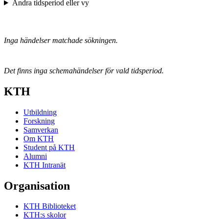
Ändra tidsperiod eller vy
Inga händelser matchade sökningen.
Det finns inga schemahändelser för vald tidsperiod.
KTH
Utbildning
Forskning
Samverkan
Om KTH
Student på KTH
Alumni
KTH Intranät
Organisation
KTH Biblioteket
KTH:s skolor