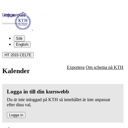
Logga in
kth.se
Sök
English
HT 2015 CELTE
Exportera
Om schema på KTH
Kalender
Logga in till din kurswebb
Du är inte inloggad på KTH så innehållet är inte anpassat
efter dina val.
Logga in