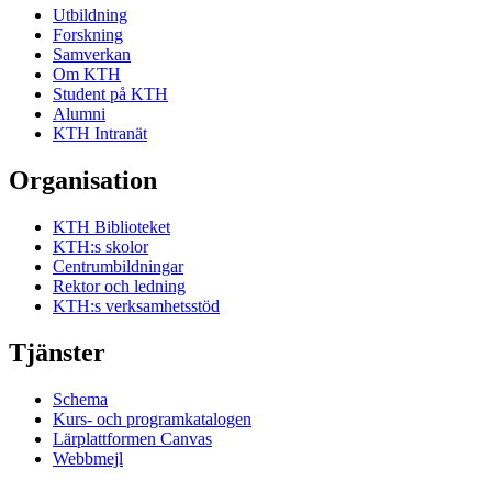
Utbildning
Forskning
Samverkan
Om KTH
Student på KTH
Alumni
KTH Intranät
Organisation
KTH Biblioteket
KTH:s skolor
Centrumbildningar
Rektor och ledning
KTH:s verksamhetsstöd
Tjänster
Schema
Kurs- och programkatalogen
Lärplattformen Canvas
Webbmejl