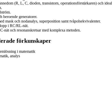
edom (R, L, C, dioden, transistorn, operationsförstärkaren) och idea
n.
lström.
h beroende generatorer.
ed mask och nodanalys, superposition samt tvåpolsekvivalenter.
rlopp i RC/RL-nät.
C-nät och resonanskretsar med komplexa metoden.
rade förkunskaper
emlösning i matematik
atik, analys