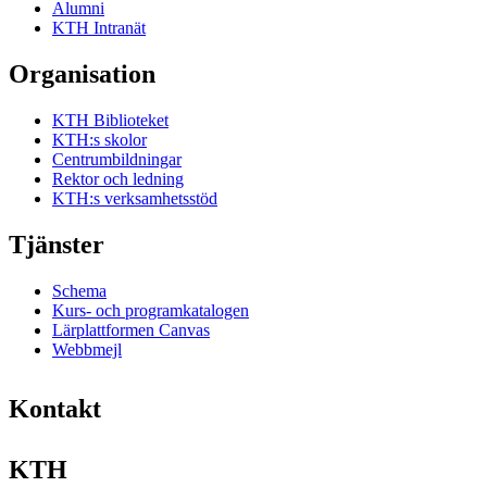
Alumni
KTH Intranät
Organisation
KTH Biblioteket
KTH:s skolor
Centrumbildningar
Rektor och ledning
KTH:s verksamhetsstöd
Tjänster
Schema
Kurs- och programkatalogen
Lärplattformen Canvas
Webbmejl
Kontakt
KTH