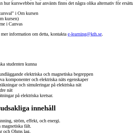
n hur kurswebben har använts finns det några olika alternativ för ersätt
kursval" i Om kursen
m kursen)
mme i Canvas
v mer information om detta, kontakta
e-learning@kth.se
.
 ska studenten kunna
rundläggande elektriska och magnetiska begreppen
iva komponenter och elektriska näts egenskaper
äkningar och simuleringar på elektriska nät
dre nät
ningar på elektriska kretsar.
udsakliga innehåll
nning, ström, effekt, och energi.
 magnetiska fält.
ar och Ohms lag.