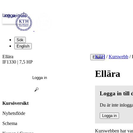
Logga in
kth.se
Sök
English
Ellära
KTH
/
Kurswebb
/
E
Ellära
IF1330 | 7,5 HP
Ellära
Logga in
Logga in till
Kursöversikt
Du är inte inlogga
Nyhetsflöde
Logga in
Schema
Kurswebben har varit