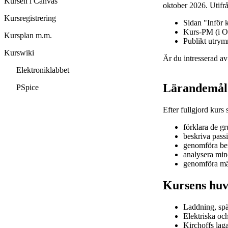
Kursen i Canvas
oktober 2026. Utifrå
Kursregistrering
Sidan "Inför 
Kurs-PM (i O
Kursplan m.m.
Publikt utry
Kurswiki
Är du intresserad a
Elektroniklabbet
Lärandemål
PSpice
Efter fullgjord kurs
förklara de g
beskriva pass
genomföra ber
analysera min
genomföra mät
Kursens huv
Laddning, spä
Elektriska och
Kirchoffs lag