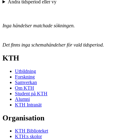
Ändra tidsperiod eller vy
Inga händelser matchade sökningen.
Det finns inga schemahändelser för vald tidsperiod.
KTH
Utbildning
Forskning
Samverkan
Om KTH
Student på KTH
Alumni
KTH Intranät
Organisation
KTH Biblioteket
KTH:s skolor