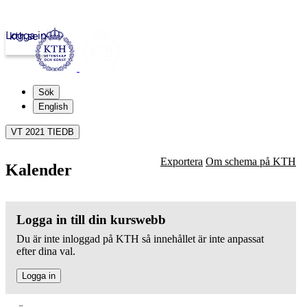
Logga in
kth.se
Sök
English
VT 2021 TIEDB
Exportera
Om schema på KTH
Kalender
Logga in till din kurswebb
Du är inte inloggad på KTH så innehållet är inte anpassat
efter dina val.
Logga in