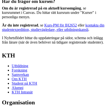
Har du frågor om kursen?
Om du är registrerad på en aktuell kursomgång
, se
kursrummet i Canvas. Du hittar rätt kursrum under "Kurser" i
personliga menyn.
Är du inte registrerad
, se
Kurs-PM för IH2652
eller
kontakta din
studentexpedition, studievägledare, eller utbilningskansli
.
I Nyhetsflödet hittar du uppdateringar på sidor, schema och inlägg
från lärare (när de även behöver nå tidigare registrerade studenter).
KTH
Utbildning
Forskning
Samverkan
Om KTH
Student på KTH
Alumni
KTH Intranät
Organisation