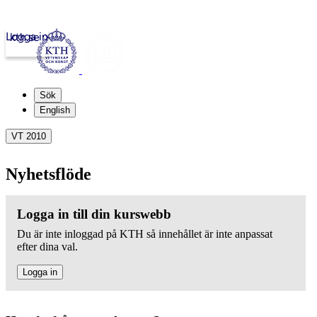
Logga in
kth.se
Sök
English
VT 2010
Nyhetsflöde
Logga in till din kurswebb
Du är inte inloggad på KTH så innehållet är inte anpassat
efter dina val.
Logga in