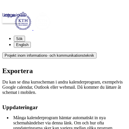
Logga in
kth.se
Sök
English
Projekt inom informations- och kommunikationsteknik
Exportera
Du kan se dina kursscheman i andra kalenderprogram, exempelvis
Google calendar, Outlook eller webmail. Då kommer du lättare åt
schemat i mobilen.
Uppdateringar
Många kalenderprogram hämtar automatiskt in nya
schemahändelser via denna länk. Om och hur ofta
uppdateringarna sker kan variera mellan olika program.