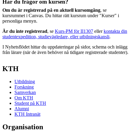
Har du frågor om kursen?
Om du är registrerad på en aktuell kursomgång
, se
kursrummet i Canvas. Du hittar rätt kursrum under "Kurser" i
personliga menyn.
Är du inte registrerad
, se
Kurs-PM för II1307
eller
kontakta din
studentexpedition, studievägledare, eller utbilningskansli
.
I Nyhetsflödet hittar du uppdateringar på sidor, schema och inlägg
från lärare (när de även behöver nå tidigare registrerade studenter).
KTH
Utbildning
Forskning
Samverkan
Om KTH
Student på KTH
Alumni
KTH Intranät
Organisation