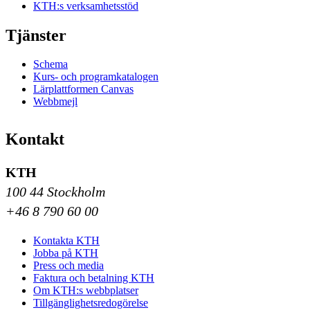
KTH:s verksamhetsstöd
Tjänster
Schema
Kurs- och programkatalogen
Lärplattformen Canvas
Webbmejl
Kontakt
KTH
100 44 Stockholm
+46 8 790 60 00
Kontakta KTH
Jobba på KTH
Press och media
Faktura och betalning KTH
Om KTH:s webbplatser
Tillgänglighetsredogörelse