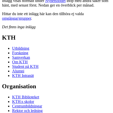
Inlägg visas normalt under
Nyhetsflödet
ihop med andra saker som
hänt, med senast först. Nedan ger en överblick per månad.
Hittar du inte ett inlägg här kan den tillhöra ej valda
omgångar/grupper
.
Det finns inga inlägg
KTH
Utbildning
Forskning
Samverkan
Om KTH
Student på KTH
Alumni
KTH Intranät
Organisation
KTH Biblioteket
KTH:s skolor
Centrumbildningar
Rektor och ledning