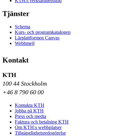
KTH:s verksamhetsstöd
Tjänster
Schema
Kurs- och programkatalogen
Lärplattformen Canvas
Webbmejl
Kontakt
KTH
100 44 Stockholm
+46 8 790 60 00
Kontakta KTH
Jobba på KTH
Press och media
Faktura och betalning KTH
Om KTH:s webbplatser
Tillgänglighetsredogörelse