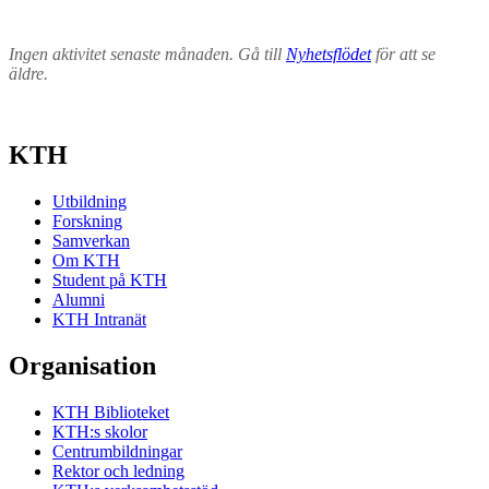
Ingen aktivitet senaste månaden. Gå till
Nyhetsflödet
för att se
äldre.
KTH
Utbildning
Forskning
Samverkan
Om KTH
Student på KTH
Alumni
KTH Intranät
Organisation
KTH Biblioteket
KTH:s skolor
Centrumbildningar
Rektor och ledning