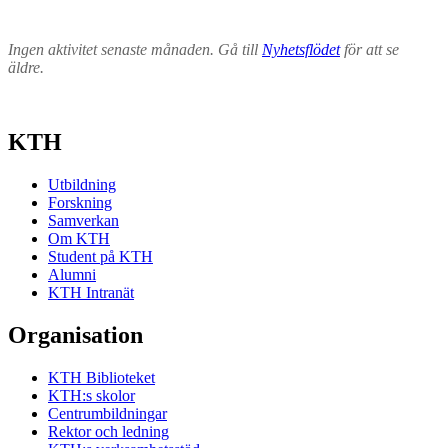
Ingen aktivitet senaste månaden. Gå till
Nyhetsflödet
för att se
äldre.
KTH
Utbildning
Forskning
Samverkan
Om KTH
Student på KTH
Alumni
KTH Intranät
Organisation
KTH Biblioteket
KTH:s skolor
Centrumbildningar
Rektor och ledning