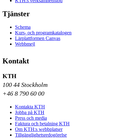
KTH:s verksamhetsstöd
Tjänster
Schema
Kurs- och programkatalogen
Lärplattformen Canvas
Webbmejl
Kontakt
KTH
100 44 Stockholm
+46 8 790 60 00
Kontakta KTH
Jobba på KTH
Press och media
Faktura och betalning KTH
Om KTH:s webbplatser
Tillgänglighetsredogörelse