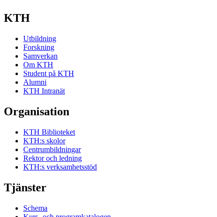
KTH
Utbildning
Forskning
Samverkan
Om KTH
Student på KTH
Alumni
KTH Intranät
Organisation
KTH Biblioteket
KTH:s skolor
Centrumbildningar
Rektor och ledning
KTH:s verksamhetsstöd
Tjänster
Schema
Kurs- och programkatalogen