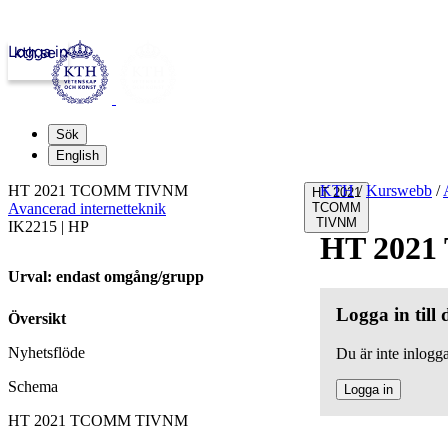
Logga in
kth.se
Sök
English
HT 2021 TCOMM TIVNM
KTH
/
Kurswebb
/
HT 2021
Avancerad internetteknik
TCOMM
TIVNM
IK2215 | HP
HT 202
Urval: endast omgång/grupp
Logga in till
Översikt
Nyhetsflöde
Du är inte inlogga
Schema
Logga in
HT 2021 TCOMM TIVNM