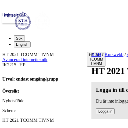
Logga in
kth.se
Sök
English
HT 2021 TCOMM TIVNM
KTH
/
Kurswebb
/
HT 2021
Avancerad internetteknik
TCOMM
TIVNM
IK2215 | HP
HT 202
Urval: endast omgång/grupp
Logga in till
Översikt
Nyhetsflöde
Du är inte inlogga
Schema
Logga in
HT 2021 TCOMM TIVNM