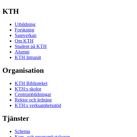
KTH
Utbildning
Forskning
Samverkan
Om KTH
Student på KTH
Alumni
KTH Intranät
Organisation
KTH Biblioteket
KTH:s skolor
Centrumbildningar
Rektor och ledning
KTH:s verksamhetsstöd
Tjänster
Schema
Kurs- och programkatalogen