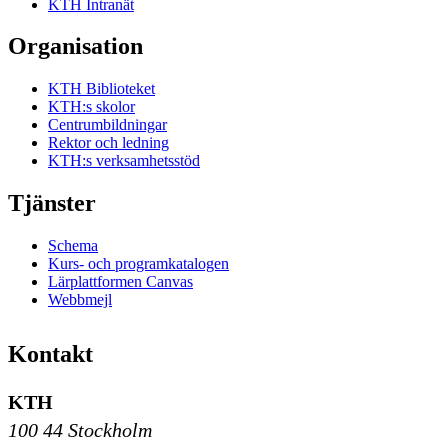
KTH Intranät
Organisation
KTH Biblioteket
KTH:s skolor
Centrumbildningar
Rektor och ledning
KTH:s verksamhetsstöd
Tjänster
Schema
Kurs- och programkatalogen
Lärplattformen Canvas
Webbmejl
Kontakt
KTH
100 44 Stockholm