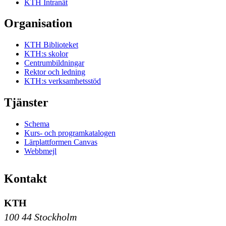
KTH Intranät
Organisation
KTH Biblioteket
KTH:s skolor
Centrumbildningar
Rektor och ledning
KTH:s verksamhetsstöd
Tjänster
Schema
Kurs- och programkatalogen
Lärplattformen Canvas
Webbmejl
Kontakt
KTH
100 44 Stockholm