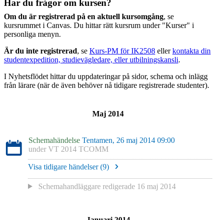
Har du frågor om kursen?
Om du är registrerad på en aktuell kursomgång
, se
kursrummet i Canvas. Du hittar rätt kursrum under "Kurser" i
personliga menyn.
Är du inte registrerad
, se
Kurs-PM för IK2508
eller
kontakta din
studentexpedition, studievägledare, eller utbilningskansli
.
I Nyhetsflödet hittar du uppdateringar på sidor, schema och inlägg
från lärare (när de även behöver nå tidigare registrerade studenter).
Maj 2014
Schemahändelse
Tentamen, 26 maj 2014 09:00
under
VT 2014 TCOMM
Visa tidigare händelser (
9
)
Schemahandläggare redigerade
16 maj 2014
Januari 2014