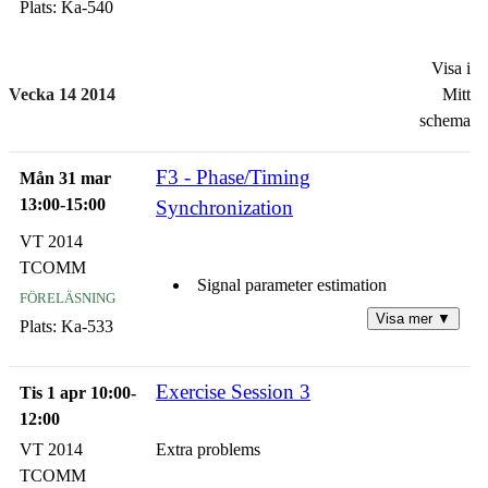
Plats:
Ka-540
Visa i
Vecka 14 2014
Mitt
schema
F3 - Phase/Timing
Mån 31 mar
13:00-15:00
Synchronization
VT 2014
TCOMM
Signal parameter estimation
föreläsning
Visa mer ▼
Plats:
Ka-533
Carrier phase estimation
Exercise Session 3
Symbol timing estimation
Tis 1 apr 10:00-
12:00
Performance characterization of
VT 2014
Extra problems
estimation methods
TCOMM