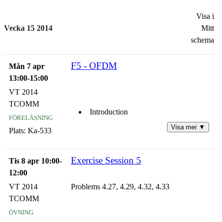
Visa i
Vecka 15 2014
Mitt
schema
F5 - OFDM
Mån 7 apr
13:00-15:00
VT 2014
TCOMM
Introduction
föreläsning
Visa mer ▼
Plats:
Ka-533
Principle of OFDM
Exercise Session 5
OFDM in AWGN channels
Tis 8 apr 10:00-
12:00
OFDM in fading multi-path channels
VT 2014
Problems 4.27, 4.29, 4.32, 4.33
TCOMM
Implementation issues of OFDM
övning