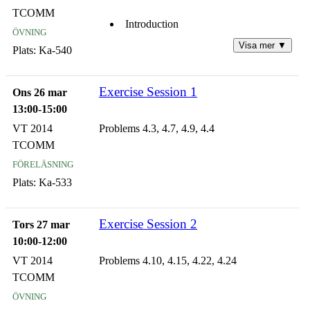
TCOMM
Introduction
övning
Visa mer ▼
Plats:
Ka-540
Radio signals over flat fading
channels
Exercise Session 1
Ons 26 mar
Radio signals over frequency
13:00-15:00
selective fading channels
VT 2014
Problems 4.3, 4.7, 4.9, 4.4
TCOMM
Summary
föreläsning
Plats:
Ka-533
Exercise Session 2
Tors 27 mar
10:00-12:00
VT 2014
Problems 4.10, 4.15, 4.22, 4.24
TCOMM
övning