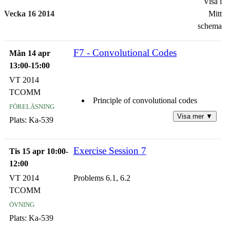
Visa i
Vecka 16 2014
Mitt
schema
F7 - Convolutional Codes
Mån 14 apr
13:00-15:00
VT 2014
TCOMM
Principle of convolutional codes
föreläsning
Visa mer ▼
Plats:
Ka-539
Design of channel coding for wireless
communication channels
Exercise Session 7
Tis 15 apr 10:00-
Performance of channel coding on
12:00
wireless communication channels
VT 2014
Problems 6.1, 6.2
TCOMM
Summary
övning
Plats:
Ka-539