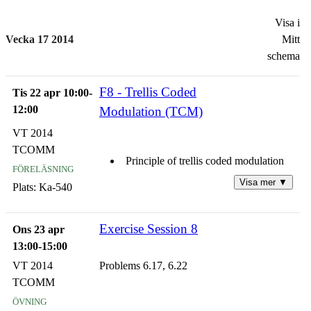
Visa i
Vecka 17 2014
Mitt
schema
F8 - Trellis Coded
Tis 22 apr 10:00-
12:00
Modulation (TCM)
VT 2014
TCOMM
Principle of trellis coded modulation
föreläsning
Visa mer ▼
Plats:
Ka-540
Trellis coded modulation for AWGN
channels
Exercise Session 8
Ons 23 apr
Trellis coded modulation for wireless
13:00-15:00
communication channels
VT 2014
Problems 6.17, 6.22
TCOMM
Summary
övning