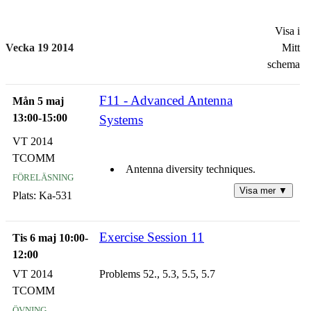
Visa i
Vecka 19 2014
Mitt
schema
F11 - Advanced Antenna
Mån 5 maj
13:00-15:00
Systems
VT 2014
TCOMM
Antenna diversity techniques.
föreläsning
Visa mer ▼
Plats:
Ka-531
Multiplexing in MIMO systems.
Exercise Session 11
Space time block coding methods.
Tis 6 maj 10:00-
12:00
Space time trellis coding methods.
VT 2014
Problems 52., 5.3, 5.5, 5.7
TCOMM
Summary.
övning