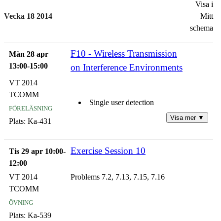
Visa i
Vecka 18 2014
Mitt
schema
F10 - Wireless Transmission
Mån 28 apr
13:00-15:00
on Interference Environments
VT 2014
TCOMM
Single user detection
föreläsning
Visa mer ▼
Plats:
Ka-431
Multi-user detection
Exercise Session 10
Decorrelating receiver
Tis 29 apr 10:00-
12:00
Successive interference cancellation
VT 2014
Problems 7.2, 7.13, 7.15, 7.16
TCOMM
Summary
övning
Plats:
Ka-539