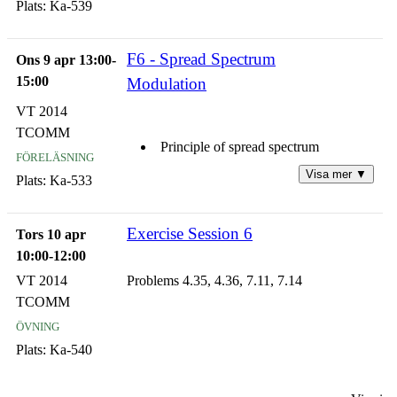
Plats:
Ka-539
Summary
F6 - Spread Spectrum
Ons 9 apr 13:00-
15:00
Modulation
VT 2014
TCOMM
Principle of spread spectrum
föreläsning
Visa mer ▼
Plats:
Ka-533
Direct sequence spread spectrum
Exercise Session 6
Frequency hoppoed spread spectrum
Tors 10 apr
10:00-12:00
Performance of spread spectrum
VT 2014
Problems 4.35, 4.36, 7.11, 7.14
TCOMM
Summary
övning
Plats:
Ka-540