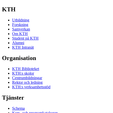
KTH
Utbildning
Forskning
Samverkan
Om KTH
Student på KTH
Alumni
KTH Intranät
Organisation
KTH Biblioteket
KTH:s skolor
Centrumbildningar
Rektor och ledning
KTH:s verksamhetsstöd
Tjänster
Schema
Kurs- och programkatalogen