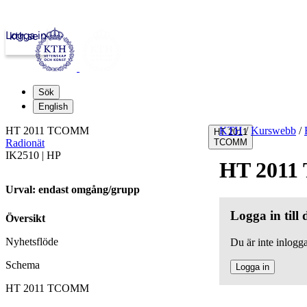
Logga in
kth.se
Sök
English
HT 2011 TCOMM
KTH
/
Kurswebb
/
HT 2011
Radionät
TCOMM
IK2510 | HP
HT 201
Urval: endast omgång/grupp
Logga in till
Översikt
Nyhetsflöde
Du är inte inlogga
Schema
Logga in
HT 2011 TCOMM